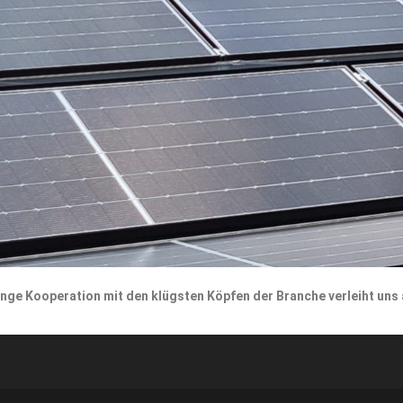
 enge Kooperation mit den klügsten Köpfen der Branche verleiht un