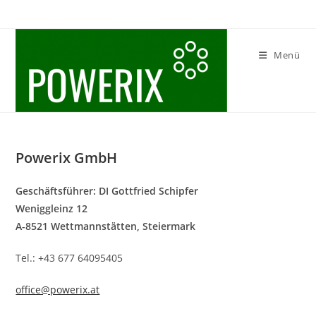
Zum
Inhalt
springen
Menü
Powerix GmbH
Geschäftsführer: DI Gottfried Schipfer
Weniggleinz 12
A-8521 Wettmannstätten, Steiermark
Tel.: +43 677 64095405
office@powerix.at